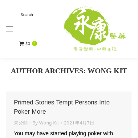
Search
Search:
$
0
0
AUTHOR ARCHIVES:
WONG KIT
You are here:
Primed Stories Tempt Persons Into
Poker More
未分類
By
Wong Kit
2021年4月7日
You may have started playing poker with