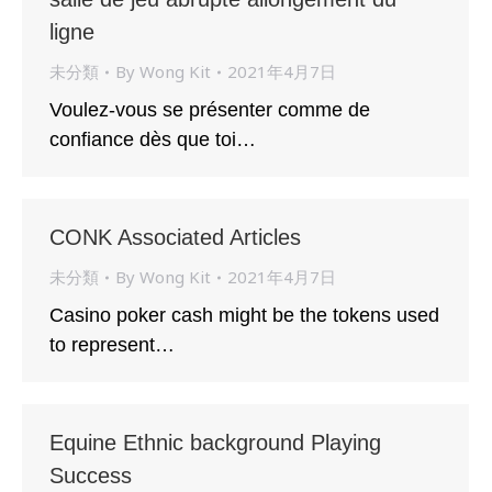
ligne
未分類
By
Wong Kit
2021年4月7日
Voulez-vous se présenter comme de
confiance dès que toi…
CONK Associated Articles
未分類
By
Wong Kit
2021年4月7日
Casino poker cash might be the tokens used
to represent…
Equine Ethnic background Playing
Success