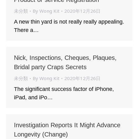
未分類
By
Wong Kit
2020年12月26日
A new thin yard is not really really appealing.
There a…
Nick, Inspections, Cheques, Plaques,
Bridal party Craps Secrets
未分類
By
Wong Kit
2020年12月26日
The significant success factor of iPhone,
iPad, and iPo…
Investigation Reports It Might Advance
Longevity (Change)