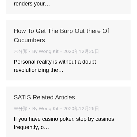
renders your…
How To Get The Burp Out there Of
Cucumbers
未分類
By
Wong Kit
2020年12月26日
Personal reality is without a doubt
revolutionizing the…
SATIS Related Articles
未分類
By
Wong Kit
2020年12月26日
If you have casino poker, stop by casinos
frequently, o…