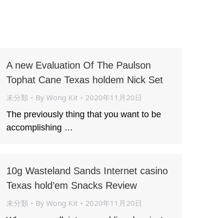
A new Evaluation Of The Paulson
Tophat Cane Texas holdem Nick Set
未分類
By
Wong Kit
2020年11月20日
The previously thing that you want to be
accomplishing …
10g Wasteland Sands Internet casino
Texas hold’em Snacks Review
未分類
By
Wong Kit
2020年11月20日