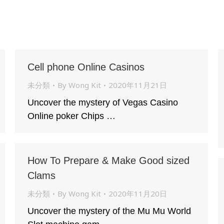
Cell phone Online Casinos
未分類
By
Wong Kit
2020年11月21日
Uncover the mystery of Vegas Casino
Online poker Chips …
How To Prepare & Make Good sized
Clams
未分類
By
Wong Kit
2020年11月20日
Uncover the mystery of the Mu Mu World