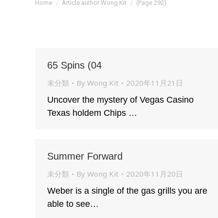
Home
Article author Wong Kit
(Page 292)
65 Spins (04
未分類
By
Wong Kit
2020年11月21日
Uncover the mystery of Vegas Casino
Texas holdem Chips …
Summer Forward
未分類
By
Wong Kit
2020年11月20日
Weber is a single of the gas grills you are
able to see…