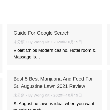
Guide For Google Search
未分類
By
Wong Kit
2020年10月19日
Violet Chips Modern casino, Hotel room &
Massage is…
Best 5 Best Marijuana And Feed For
St. Augustine Lawn 2021 Review
未分類
By
Wong Kit
2020年10月19日
St Augustine lawn is ideal when you want