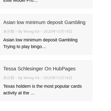
Elite Model Pro…
Asian low minimum deposit Gambling
未分類
By
Wong Kit
2020年10月19日
Asian low minimum deposit Gambling
Trying to play bingo…
Tessa Schlesinger On HubPages
未分類
By
Wong Kit
2020年10月18日
Texas holdem is the most popular cards
activity at the …