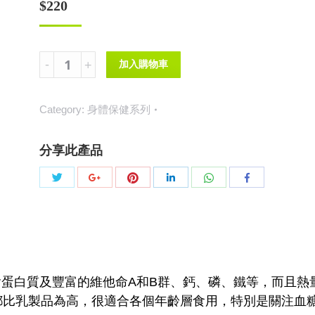
$
220
秋
加入購物車
葵
精
Category:
身體保健系列
華
(50
分享此產品
片)
保
Share
Share
Share
Share
Share
Share
健
with
with
with
with
with
with
食
Twitter
Pinterest
WhatsApp
Google+
LinkedIn
Facebook
物
quantity
蛋白質及豐富的維他命A和B群、鈣、磷、鐵等，而且熱量
都比乳製品為高，很適合各個年齡層食用，特別是關注血