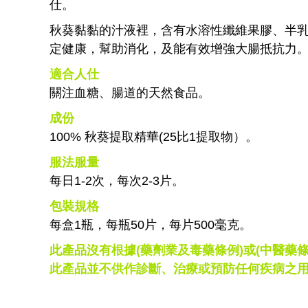
仕。
秋葵黏黏的汁液裡，含有水溶性纖維果膠、半
定健康，幫助消化，及能有效增強大腸抵抗力
適合人仕
關注血糖、腸道的天然食品。
成份
100% 秋葵提取精華(25比1提取物）。
服法服量
每日1-2次，每次2-3片。
包裝規格
每盒1瓶，每瓶50片，每片500毫克。
此產品沒有根據(藥劑業及毒藥條例)或(中醫
此產品並不供作診斷、治療或預防任何疾病之