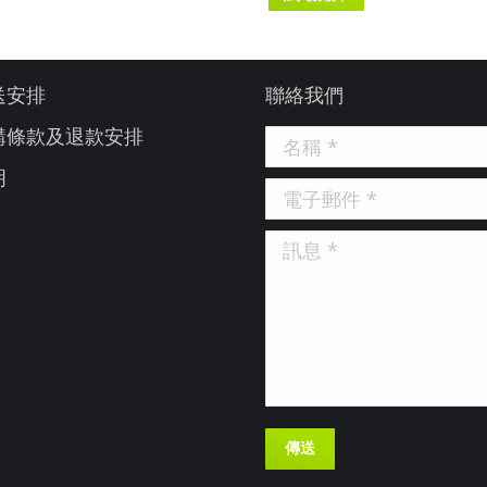
送安排
聯絡我們
購條款及退款安排
名稱 *
明
電子郵件 *
訊息 *
傳送